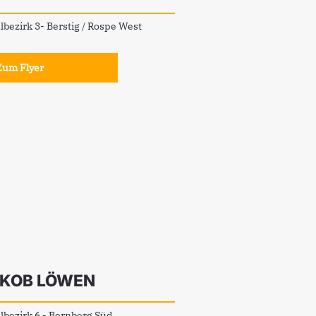
bezirk 3- Berstig / Rospe West
Zum Flyer
KOB LÖWEN
bezirk 6 - Bernberg Süd