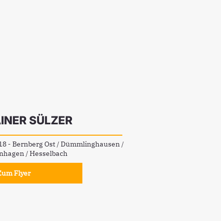
INER SÜLZER
8 - Bernberg Ost / Dümmlinghausen /
enhagen / Hesselbach
Zum Flyer